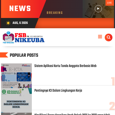
LIVE
NEWS
BREAKING
AUG, 6 2026
wb_sunny
POPULAR POSTS
Sistem Aplikasi Kartu Tanda Anggota Berbasis Web
Pentingnya K3 Dalam Lingkungan Kerja