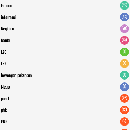
Hukum
(35)
informasi
(64)
Kegiatan
(20)
korda
(13)
L20
(1)
LKS
(1)
lowongan pekerjaan
(1)
Metro
(1)
pasal
(22)
phk
(12)
PKB
(5)