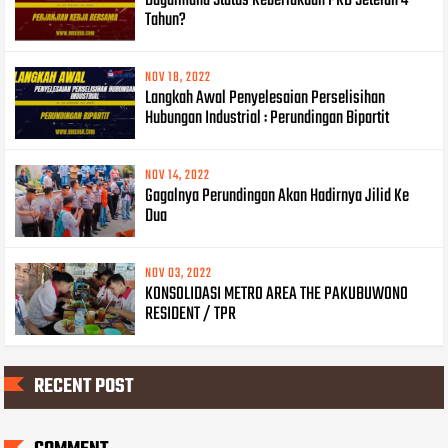
Bagaimana Status Keberlakuan PKB Setelah 4
Tahun?
NOV 18, 2022
Langkah Awal Penyelesaian Perselisihan
Hubungan Industrial : Perundingan Bipartit
NOV 14, 2022
Gagalnya Perundingan Akan Hadirnya Jilid Ke
Dua
NOV 03, 2022
KONSOLIDASI METRO AREA THE PAKUBUWONO
RESIDENT / TPR
RECENT POST