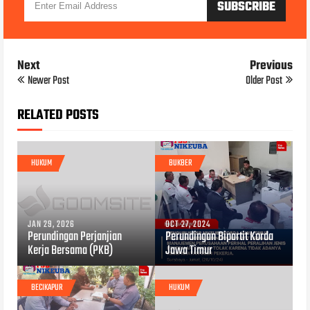
Next
Previous
Newer Post
Older Post
RELATED POSTS
HUKUM
BUKBER
JAN 29, 2026
OCT 27, 2024
Perundingan Perjanjian
Perundingan Bipartit Korda
Kerja Bersama (PKB)
Jawa Timur
BECIKAPUR
HUKUM