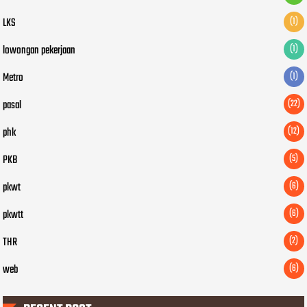
LKS
(1)
lowongan pekerjaan
(1)
Metro
(1)
pasal
(22)
phk
(12)
PKB
(5)
pkwt
(6)
pkwtt
(6)
THR
(2)
web
(6)