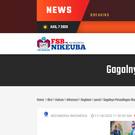
NEWS
BREAKING
AUG, 7 2026
wb_sunny
Gagalny
Home
Aksi
Hukum
informasi
Kegiatan
pasal
Gagalnya Perundingan Akan
ARZAMEDIA INDONESIA
11/14/2022 11:50:00 AM