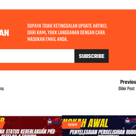
SUPAYA TIDAK KETINGGALAN UPDATE ARTIKEL
AN
DARI KAMI, YUKK LANGGANAN DENGAN CARA
MASUKAN EMAIL ANDA.
Previo
na.
Older Post
HUKUM