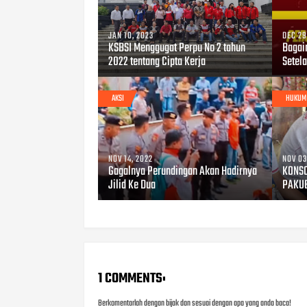
JAN 10, 2023
DEC 29
KSBSI Menggugat Perpu No 2 tahun
Bagai
2022 tentang Cipta Kerja
Setel
AKSI
HUKUM
NOV 14, 2022
NOV 03
Gagalnya Perundingan Akan Hadirnya
KONSO
Jilid Ke Dua
PAKUB
1 COMMENTS:
Berkomentarlah dengan bijak dan sesuai dengan apa yang anda baca!