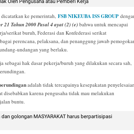
ak Oleh Pengusaha atau Pemberi Kerja
FSB NIKEUBA ISS GROUP
 dicatatkan ke pemerintah,
denga
 21 Tahun 2000 Pasal 4 ayat (2) (e)
bahwa untuk mencapai
ja/serikat buruh, Federasi dan Konfederasi serikat
sebagai perencana, pelaksana, dan penanggung jawab pemogoka
rundang-undangan yang berlaku.
a sebagai hak dasar pekerja/buruh yang dilakukan secara sah,
a perundingan.
perundingan
adalah tidak tercapainya kesepakatan penyelesaia
pat disebabkan karena pengusaha tidak mau melakukan
jalan buntu.
 dan golongan MASYARAKAT harus berpartisipasi