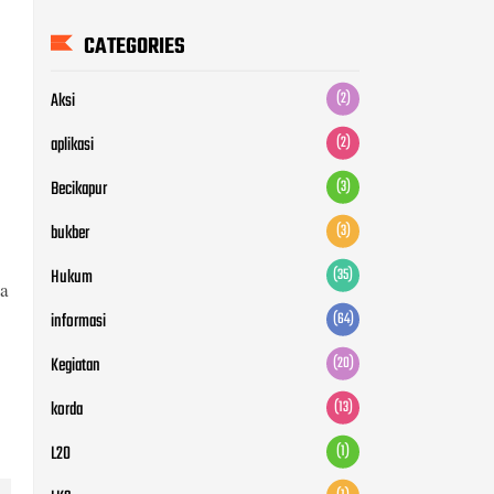
CATEGORIES
Aksi
(2)
aplikasi
(2)
Becikapur
(3)
bukber
(3)
Hukum
(35)
a
informasi
(64)
Kegiatan
(20)
korda
(13)
L20
(1)