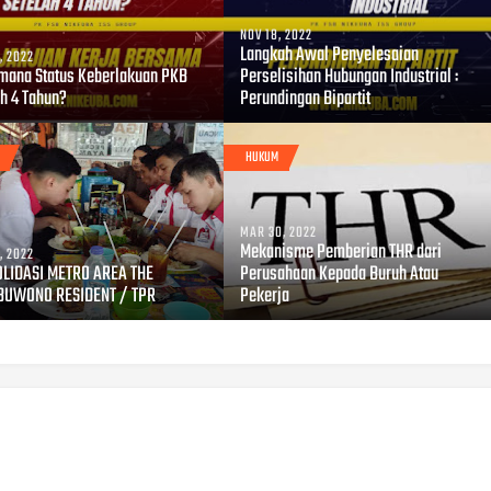
NOV 18, 2022
Langkah Awal Penyelesaian
, 2022
mana Status Keberlakuan PKB
Perselisihan Hubungan Industrial :
ah 4 Tahun?
Perundingan Bipartit
HUKUM
MAR 30, 2022
Mekanisme Pemberian THR dari
, 2022
LIDASI METRO AREA THE
Perusahaan Kepada Buruh Atau
UWONO RESIDENT / TPR
Pekerja